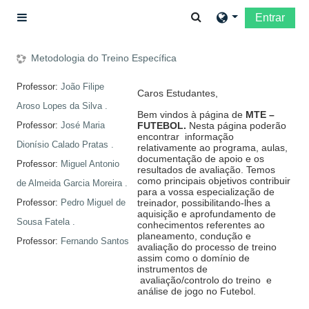
Ir para o conteúdo principal
Alternar a entrada da
Entrar
Painel lateral
Metodologia do Treino Específica
Professor:
João Filipe
Caros Estudantes,
Aroso Lopes da Silva .
Bem vindos à página de
MTE –
Professor:
José Maria
FUTEBOL.
Nesta página poderão
encontrar informação
Dionísio Calado Pratas .
relativamente ao programa, aulas,
documentação de apoio e os
Professor:
Miguel Antonio
resultados de avaliação. Temos
como principais objetivos contribuir
de Almeida Garcia Moreira .
para a vossa especialização de
Professor:
Pedro Miguel de
treinador, possibilitando-lhes a
aquisição e aprofundamento de
Sousa Fatela .
conhecimentos referentes ao
planeamento, condução e
Professor:
Fernando Santos
avaliação do processo de treino
assim como o domínio de
instrumentos de
avaliação/controlo do treino e
análise de jogo no Futebol.