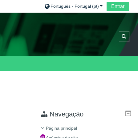
Português - Portugal ‎(pt)‎
Entrar
Altern
Navegação
Página principal
Anúncios do site