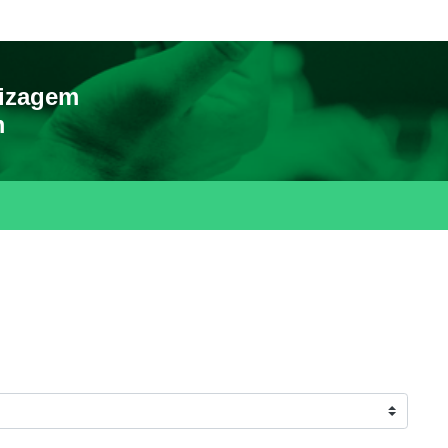
dizagem
m