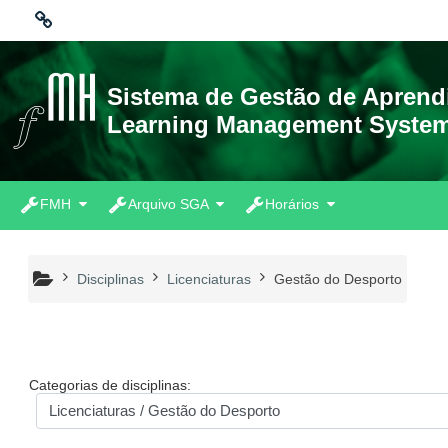
Ir para o conteúdo principal
Ligações
Sistema de Gestão de Apren
Learning Management Syste
Moodle community
Moodle.com
FMH
Arquivo SGA
Horários
Disciplinas
Licenciaturas
Gestão do Desporto
Categorias de disciplinas: