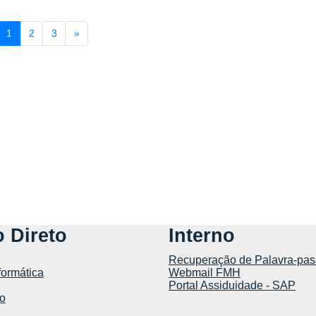
(atual)
Página seguinte
1
2
3
»
 Direto
Interno
Recuperação de Palavra-pas
formática
Webmail FMH
Portal Assiduidade - SAP
o