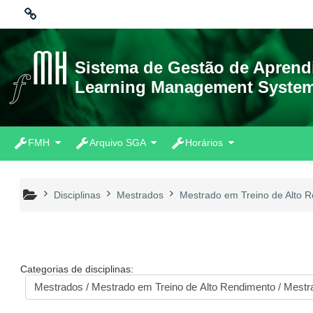
Ir para o conteúdo principal
Ligações
Sistema de Gestão de Apren
Learning Management Syste
Moodle community
Moodle.com
FMH
Arquivo SGA
Horários
Disciplinas
Mestrados
Mestrado em Treino de Alto 
Categorias de disciplinas: