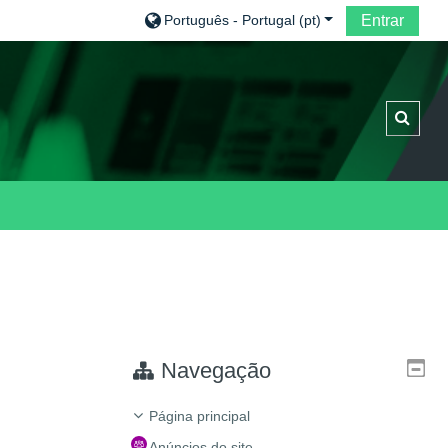
Português - Portugal ‎(pt)‎
Entrar
Altern
Navegação
Página principal
Anúncios do site