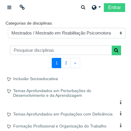
Ir para o conteúdo principal
Alternar a entrada da
Entrar
Painel lateral
Ligações
Categorias de disciplinas:
Moodle community
Pesquisar disciplinas
Moodle.com
Pesquisar
(atual)
Página seguinte
1
2
»
Inclusão Socioeducativa
Temas Aprofundados em Perturbações do
Desenvolvimento e da Aprendizagem
Temas Aprofundados em Populações com Deficiência
Formação Profissional e Organização do Trabalho