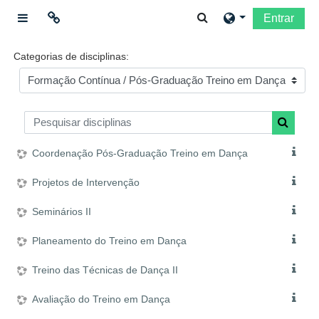
Ir para o conteúdo principal
Alternar a entrada da
Entrar
Painel lateral
Ligações
Categorias de disciplinas:
Moodle community
Pesquisar disciplinas
Moodle.com
Pesquisar
Coordenação Pós-Graduação Treino em Dança
Projetos de Intervenção
Seminários II
Planeamento do Treino em Dança
Treino das Técnicas de Dança II
Avaliação do Treino em Dança