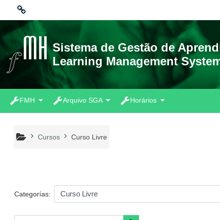
Salta al contenido principal
Ligações
Sistema de Gestão de Apren
Learning Management Syste
Moodle community
Moodle.com
FMH
Arquivo SGA
Horários
Cursos
Curso Livre
Categorías: