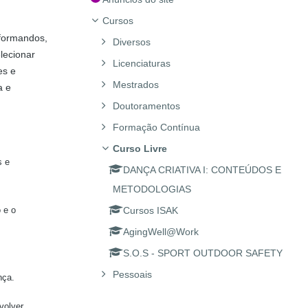
Cursos
 formandos,
Diversos
lecionar
Licenciaturas
es e
Mestrados
a e
Doutoramentos
Formação Contínua
Curso Livre
s e
DANÇA CRIATIVA I: CONTEÚDOS E
METODOLOGIAS
 e o
Cursos ISAK
AgingWell@Work
S.O.S - SPORT OUTDOOR SAFETY
Pessoais
nça.
volver