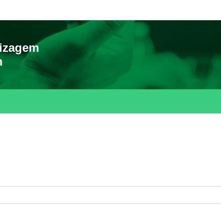
dizagem
m