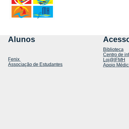
Alunos
Acesso
Biblioteca
Centro de in
Fenix
Loj@|FMH
Associação de Estudantes
Apoio Médic
Faculdade de Motricidade Humana | Faculty of Human Kine