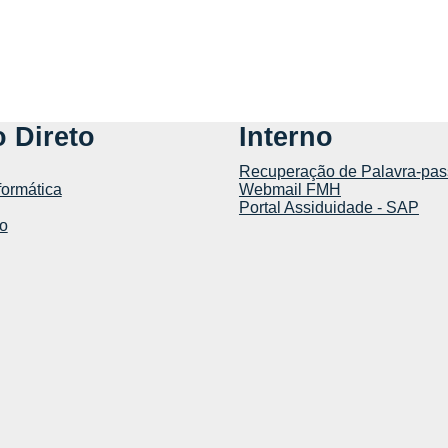
 Direto
Interno
Recuperação de Palavra-pas
formática
Webmail FMH
Portal Assiduidade - SAP
o
tics