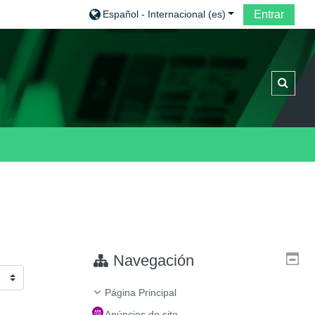
Español - Internacional ‎(es)‎
Entrar
Select
Navegación
Página Principal
Anúncios do site