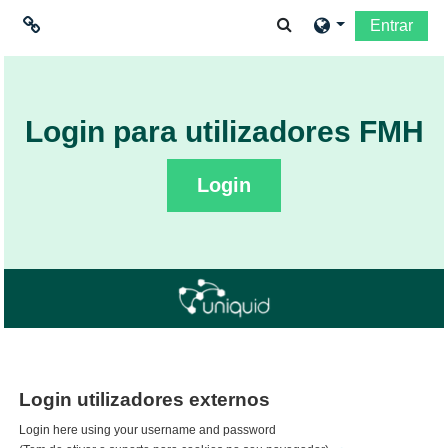
Ir para o conteúdo principal
Alternar a entrada da
Entrar
Ligações
Moodle community
Login para utilizadores FMH
Moodle.com
Login
Login utilizadores externos
Login here using your username and password