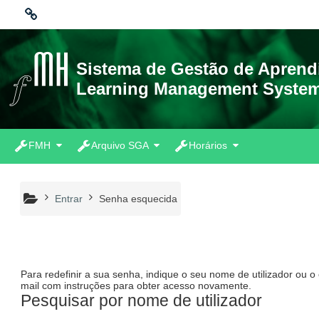
Ir para o conteúdo principal
Ligações
Sistema de Gestão de Apren
Learning Management Syste
Moodle community
Moodle.com
FMH
Arquivo SGA
Horários
Entrar
Senha esquecida
Para redefinir a sua senha, indique o seu nome de utilizador o
mail com instruções para obter acesso novamente.
Pesquisar por nome de utilizador