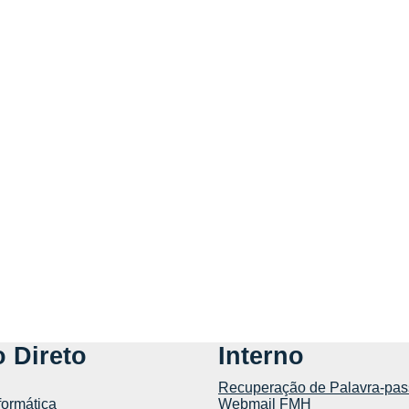
 Direto
Interno
Recuperação de Palavra-pas
formática
Webmail FMH