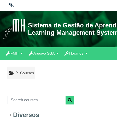
Skip to main content
Ligações
Sistema de Gestão de Apren
Learning Management Syste
Moodle community
Moodle.com
FMH
Arquivo SGA
Horários
Courses
Search courses
Search courses
Diversos