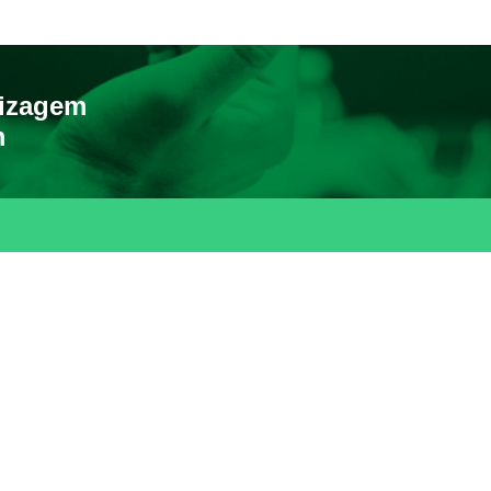
dizagem
m