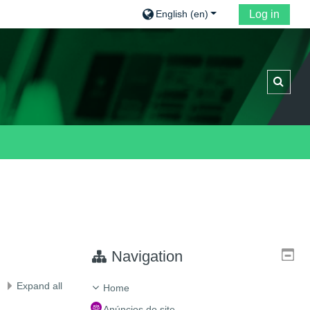
English ‎(en)‎
Log in
Toggle
Navigation
Expand all
Home
Anúncios do site